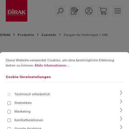
alt springen
DIRAK
Produkte
Zubehör
Zungen für Drehriegel 1-095
Cookie-Voreinstellungen
Diese Website verwendet Cookies, um eine bestmögliche Erfahrung bieten zu k
[1-095.900]
Diese Website verwendet Cookies, um eine bestmögliche Erfahrung
bieten zu können.
Mehr Informationen ...
Zungen für Drehriegel 1-095
Cookie-Voreinstellungen
Technisch erforderlich
Statistiken
Marketing
Komfortfunktionen