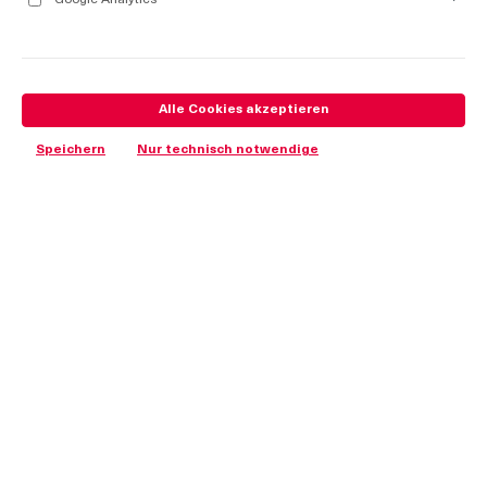
Google Analytics
Alle Cookies akzeptieren
Speichern
Nur technisch notwendige
Vorteile
Zungen passend zu Drehriegel 1-095.
Werkstoffe
Zungen:
PA, schwarz
Anmerkungen
Gewählte Ausführung