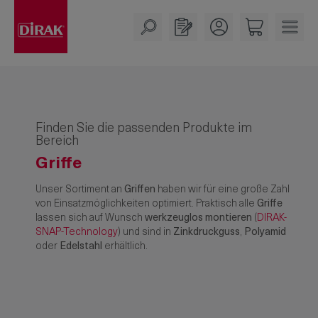
alt springen
Finden Sie die passenden Produkte im
Bereich
Griffe
Unser Sortiment an
Griffen
haben wir für eine große Zahl
von Einsatzmöglichkeiten optimiert. Praktisch alle
Griffe
lassen sich auf Wunsch
werkzeuglos montieren
(
DIRAK-
SNAP-Technology
) und sind in
Zinkdruckguss
,
Polyamid
oder
Edelstahl
erhältlich.