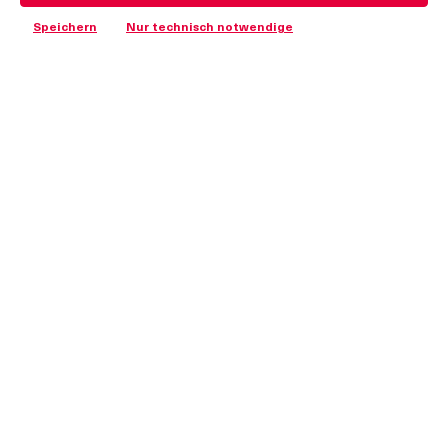
Speichern
Nur technisch notwendige
6-1000
Bügelgriff PA