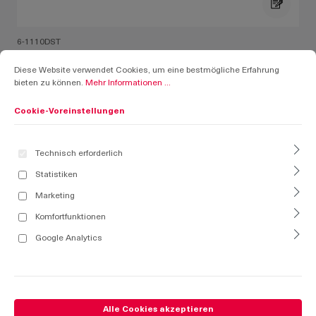
6-1110DST
Cookie-Voreinstellungen
Diese Website verwendet Cookies, um eine bestmögliche Erfahrung bieten zu k
DST Bogengriff mit Drehriegel
Diese Website verwendet Cookies, um eine bestmögliche Erfahrung
bieten zu können.
Mehr Informationen ...
Cookie-Voreinstellungen
Technisch erforderlich
Statistiken
Marketing
Komfortfunktionen
Google Analytics
Alle Cookies akzeptieren