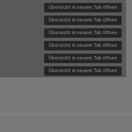
Übersicht in neuem Tab öffnen
Details
Details
Übersicht in neuem Tab öffnen
Details
Details
Details
Details
Details
Details
Details
Details
Details
Details
Details
Details
Details
Details
Details
Details
Details
Details
Details
Details
Details
Details
Details
Details
Details
Details
Details
Übersicht in neuem Tab öffnen
Details
Details
Details
Details
Übersicht in neuem Tab öffnen
Details
Übersicht in neuem Tab öffnen
Details
Übersicht in neuem Tab öffnen
Details
Details