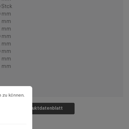
 Stck
0 mm
6 mm
2 mm
0 mm
2 mm
0 mm
6 mm
6 mm
u können.
Mehr Informationen ...
n zu können.
Produktdatenblatt