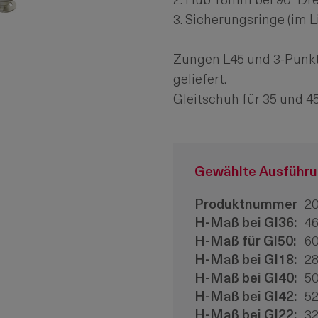
2. Hub 18mm bei 90° Dr
3. Sicherungsringe (im 
Zungen L45 und 3-Punk
geliefert.
Gleitschuh für 35 und 
Gewählte Ausführ
Produktnummer
20
H-Maß bei Gl36:
4
H-Maß für Gl50:
6
H-Maß bei Gl18:
2
H-Maß bei Gl40:
5
H-Maß bei Gl42:
5
H-Maß bei Gl22:
3