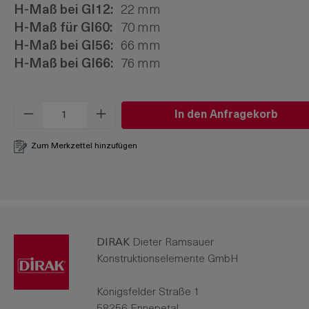
H-Maß bei Gl12:
22 mm
H-Maß für Gl60:
70 mm
H-Maß bei Gl56:
66 mm
H-Maß bei Gl66:
76 mm
Produkt Anzahl: Gib den gewünschten W
In den Anfragekorb
Zum Merkzettel hinzufügen
DIRAK
Dieter Ramsauer
Konstruktionselemente GmbH
Königsfelder Straße 1