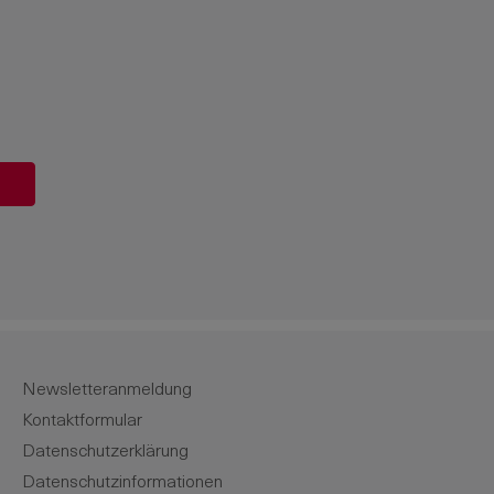
ert ein oder benutze die Schaltflächen u
Newsletteranmeldung
Kontaktformular
Datenschutzerklärung
Datenschutzinformationen