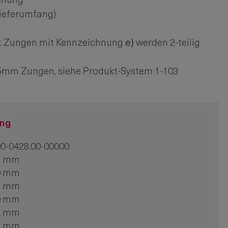
ehung
Lieferumfang)
t Zungen mit Kennzeichnung
e)
werden 2-teilig
45mm Zungen, siehe Produkt-System 1-103
ung
0-0428.00-00000
6 mm
0 mm
8 mm
0 mm
2 mm
2 mm