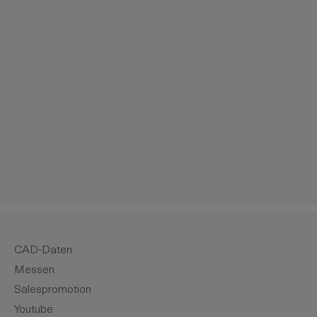
m die Anzahl zu erhöhen oder zu reduzie
CAD-Daten
Messen
Salespromotion
Youtube