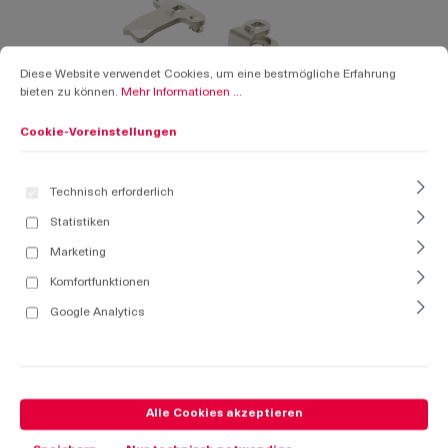
Cookie-Voreinstellungen
Diese Website verwendet Cookies, um eine bestmögliche Erfahrung bieten zu k
Diese Website verwendet Cookies, um eine bestmögliche Erfahrung
bieten zu können.
Mehr Informationen ...
Cookie-Voreinstellungen
Technisch erforderlich
Statistiken
Marketing
Komfortfunktionen
Google Analytics
Alle Cookies akzeptieren