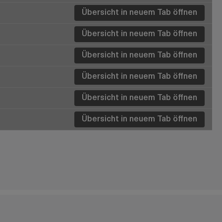
Übersicht in neuem Tab öffnen
Details
Details
Übersicht in neuem Tab öffnen
Details
Details
Details
Details
Details
Details
Details
Details
Details
Details
Details
Details
Details
Details
Details
Details
Details
Details
Details
Details
Details
Details
Details
Details
Details
Details
Details
Übersicht in neuem Tab öffnen
Details
Details
Details
Details
Übersicht in neuem Tab öffnen
Details
Übersicht in neuem Tab öffnen
Details
Übersicht in neuem Tab öffnen
Details
Details