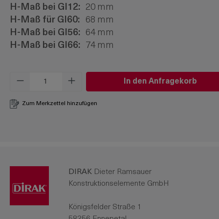
H-Maß bei Gl12:
20 mm
H-Maß für Gl60:
68 mm
H-Maß bei Gl56:
64 mm
H-Maß bei Gl66:
74 mm
Produkt Anzahl: Gib den gewünschten W
In den Anfragekorb
Zum Merkzettel hinzufügen
DIRAK
Dieter Ramsauer
Konstruktionselemente GmbH
Königsfelder Straße 1