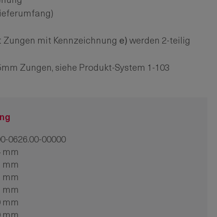
ehung
Lieferumfang)
t Zungen mit Kennzeichnung
e)
werden 2-teilig
45mm Zungen, siehe Produkt-System 1-103
ung
0-0626.00-00000
4 mm
8 mm
6 mm
8 mm
0 mm
0 mm