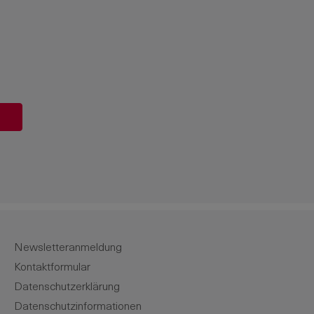
ert ein oder benutze die Schaltflächen u
Newsletteranmeldung
Kontaktformular
Datenschutzerklärung
Datenschutzinformationen