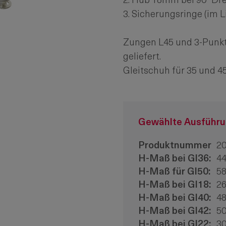
2. Hub 18mm bei 90° Dr
3. Sicherungsringe (im 
Zungen L45 und 3-Punk
geliefert.
Gleitschuh für 35 und 
Gewählte Ausführ
Produktnummer
20
H-Maß bei Gl36:
4
H-Maß für Gl50:
5
H-Maß bei Gl18:
2
H-Maß bei Gl40:
4
H-Maß bei Gl42:
5
H-Maß bei Gl22:
3