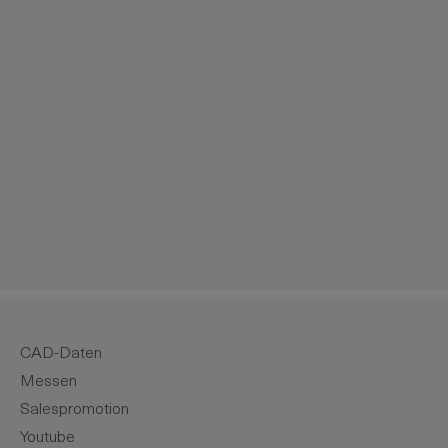
m die Anzahl zu erhöhen oder zu reduzie
CAD-Daten
Messen
Salespromotion
Youtube