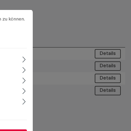
u können.
Mehr Informationen ...
n zu können.
Details
Details
Details
Details