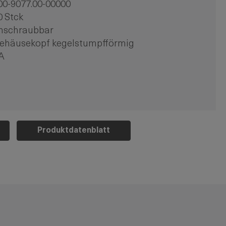
00-9077.00-00000
0 Stck
nschraubbar
ehäusekopf kegelstumpfförmig
A
Produktdatenblatt