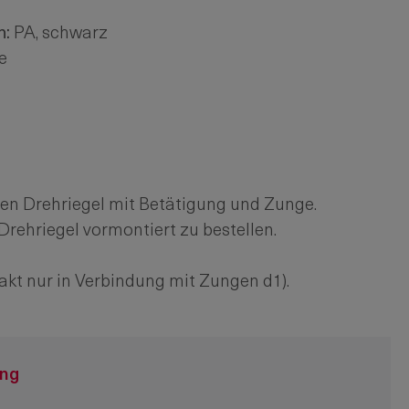
n:
PA, schwarz
e
 den Drehriegel mit Betätigung und Zunge.
Drehriegel vormontiert zu bestellen.
kt nur in Verbindung mit Zungen d1).
ung