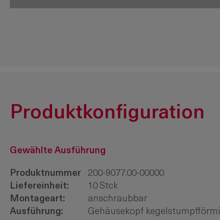
200-9641.00-00000
MLA-Türkontakt
Produktkonfiguration
Gewählte Ausführung
Produktnummer
200-9077.00-00000
Liefereinheit:
10 Stck
Montageart:
anschraubbar
Ausführung:
Gehäusekopf kegelstumpfförm