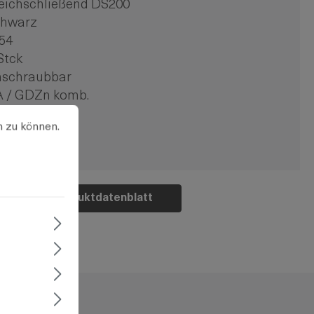
eichschließend DS200
chwarz
54
Stck
nschraubbar
A / GDZn komb.
u können.
Mehr Informationen ...
n zu können.
Produktdatenblatt