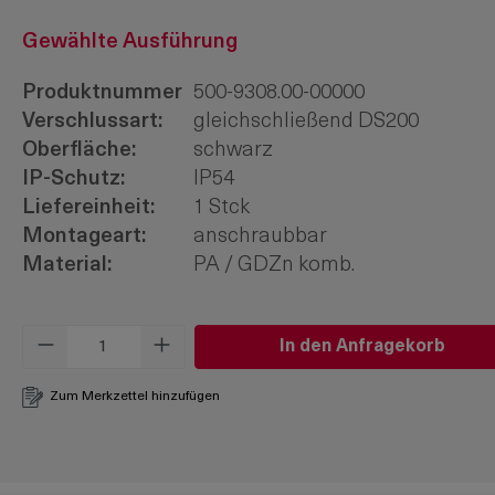
Gewählte Ausführung
Produktnummer
500-9308.00-00000
Verschlussart:
gleichschließend DS200
Oberfläche:
schwarz
IP-Schutz:
IP54
Liefereinheit:
1 Stck
Montageart:
anschraubbar
Material:
PA / GDZn komb.
Produkt Anzahl: Gib den gewünschten W
In den Anfragekorb
Zum Merkzettel hinzufügen