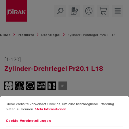
alt springen
DIRAK
Produkte
Drehriegel
Zylinder-Drehriegel Pr20.1 L18
[1-120]
Zylinder-Drehriegel Pr20.1 L18
Cookie-Voreinstellungen
Diese Website verwendet Cookies, um eine bestmögliche Erfahrung bieten zu k
Diese Website verwendet Cookies, um eine bestmögliche Erfahrung
bieten zu können.
Mehr Informationen ...
Cookie-Voreinstellungen