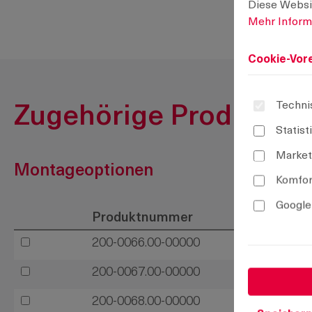
Diese Websi
Mehr Informa
Cookie-Vore
Techni
Zugehörige Produkte
Statist
Market
Montageoptionen
Komfor
Google
Produktnummer
200-0066.00-00000
200-0067.00-00000
200-0068.00-00000