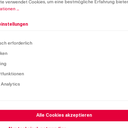
te verwendet Cookies, um eine bestmögliche Erfahrung biete
tionen ...
instellungen
sch erforderlich
iken
ing
tfunktionen
 Analytics
Name
Montage ohne O-Ring, rechte Ausführung
Montage mit O-Ring, rechte Ausführung
Alle Cookies akzeptieren
Montage ohne O-Ring, linke Ausführung