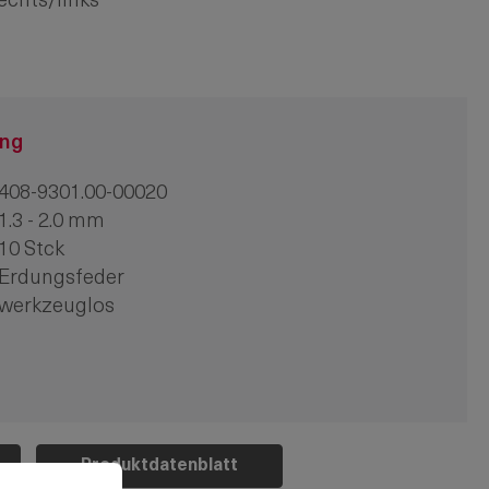
echts/links
ung
408-9301.00-00020
1.3 - 2.0 mm
10 Stck
Erdungsfeder
werkzeuglos
Produktdatenblatt
u können.
Mehr Informationen ...