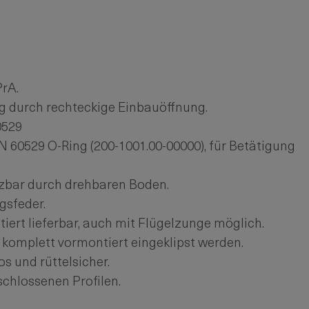
rA.
g durch rechteckige Einbauöffnung.
60529
N 60529 O-Ring (200-1001.00-00000), für Betätigung
etzbar durch drehbaren Boden.
gsfeder.
ert lieferbar, auch mit Flügelzunge möglich.
 komplett vormontiert eingeklipst werden.
 und rüttelsicher.
chlossenen Profilen.