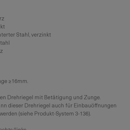
rz
kt
terter Stahl, verzinkt
tahl
z
nge ≥16mm.
 den Drehriegel mit Betätigung und Zunge.
nn dieser Drehriegel auch für Einbauöffnungen
werden (siehe Produkt-System 3-136).