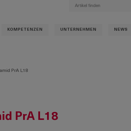
KOMPETENZEN
UNTERNEHMEN
NEWS
yamid PrA L18
id PrA L18