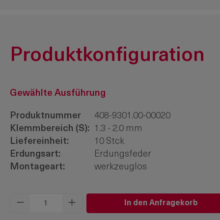
Produktkonfiguration
Gewählte Ausführung
Produktnummer
408-9301.00-00020
Klemmbereich (S):
1.3 - 2.0 mm
Liefereinheit:
10 Stck
Erdungsart:
Erdungsfeder
Montageart:
werkzeuglos
Produkt Anzahl: Gib den gewünschten W
In den Anfragekorb