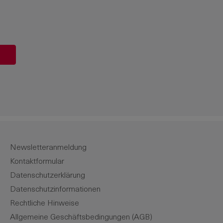
ert ein oder benutze die Schaltflächen u
Newsletteranmeldung
Kontaktformular
Datenschutzerklärung
Datenschutzinformationen
Rechtliche Hinweise
Allgemeine Geschäftsbedingungen (AGB)