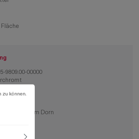
tter
 Fläche
ung
5-9809.00-00000
erchromt
u können.
Mehr Informationen ...
chte Version
n zu können.
 Stck
nschraubbar
oppelbart 5mm Dorn