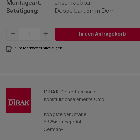
Montageart:
anschraubbar
Betätigung:
Doppelbart 5mm Dorn
Produkt Anzahl: Gib den gewünschten W
In den Anfragekorb
Zum Merkzettel hinzufügen
DIRAK
Dieter Ramsauer
Konstruktionselemente GmbH
Königsfelder Straße 1
58256 Ennepetal
Germany