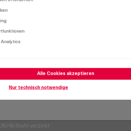
iken
Auswahl aufheben
ing
tfunktionen
 Analytics
Alle Cookies akzeptieren
Nur technisch notwendige
35/45 Stahl verzinkt