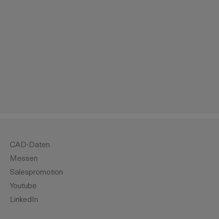
m die Anzahl zu erhöhen oder zu reduzie
CAD-Daten
Messen
Salespromotion
Youtube
LinkedIn