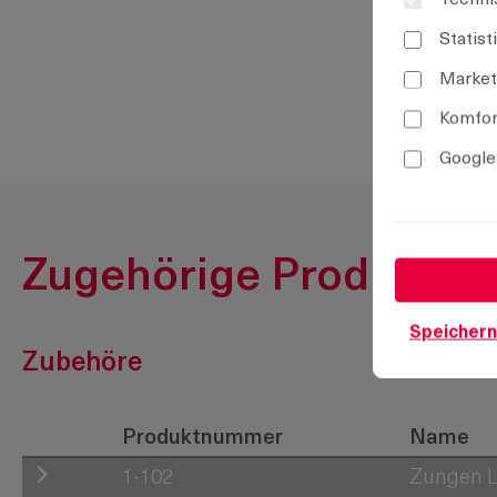
Statist
Market
Komfor
Google
Zugehörige Produkte
Speichern
Zubehöre
Produktnummer
Name
1-102
Zungen L