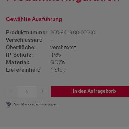
Gewählte Ausführung
Produktnummer
200-9419.00-00000
Verschlussart:
-
Oberfläche:
verchromt
IP-Schutz:
IP65
Material:
GDZn
Liefereinheit:
1 Stck
Produkt Anzahl: Gib den gewünschten W
In den Anfragekorb
Zum Merkzettel hinzufügen