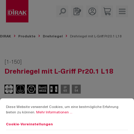
alt springen
DIRAK
Produkte
Drehriegel
Drehriegel mit L-Griff Pr20.1 L18
[1-150]
Drehriegel mit L-Griff Pr20.1 L18
Cookie-Voreinstellungen
Diese Website verwendet Cookies, um eine bestmögliche Erfahrung bieten zu k
Diese Website verwendet Cookies, um eine bestmögliche Erfahrung
bieten zu können.
Mehr Informationen ...
Cookie-Voreinstellungen