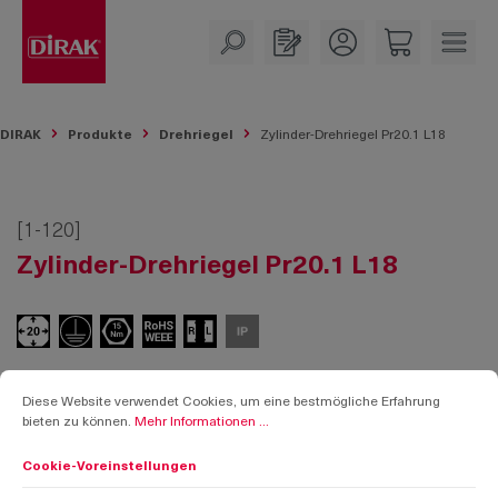
alt springen
DIRAK
Produkte
Drehriegel
Zylinder-Drehriegel Pr20.1 L18
[1-120]
Zylinder-Drehriegel Pr20.1 L18
Cookie-Voreinstellungen
Diese Website verwendet Cookies, um eine bestmögliche Erfahrung bieten zu k
Diese Website verwendet Cookies, um eine bestmögliche Erfahrung
bieten zu können.
Mehr Informationen ...
Cookie-Voreinstellungen