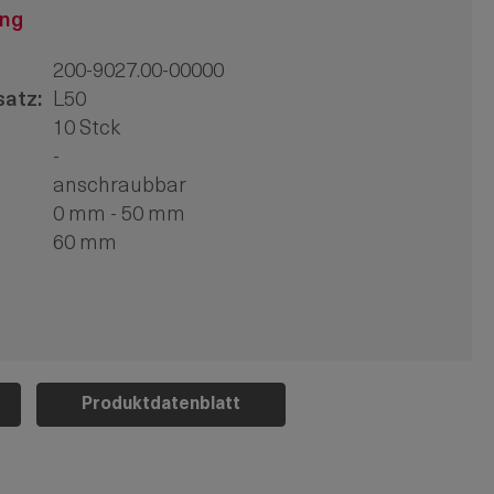
ung
200-9027.00-00000
atz:
L50
10 Stck
-
anschraubbar
0 mm - 50 mm
60 mm
Produktdatenblatt