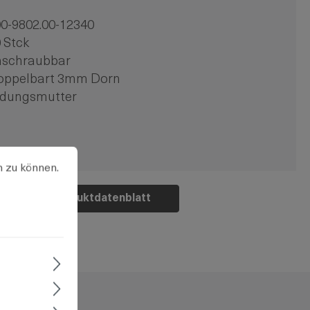
0-9802.00-12340
 Stck
nschraubbar
oppelbart 3mm Dorn
rdungsmutter
u können.
Mehr Informationen ...
n zu können.
Produktdatenblatt