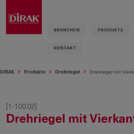
springen
Zur Hauptnavigation springen
BRANCHEN
PRODUKTE
KONTAKT
DIRAK
Produkte
Drehriegel
Drehriegel mit Vier
[1-100.02]
Drehriegel mit Vierka