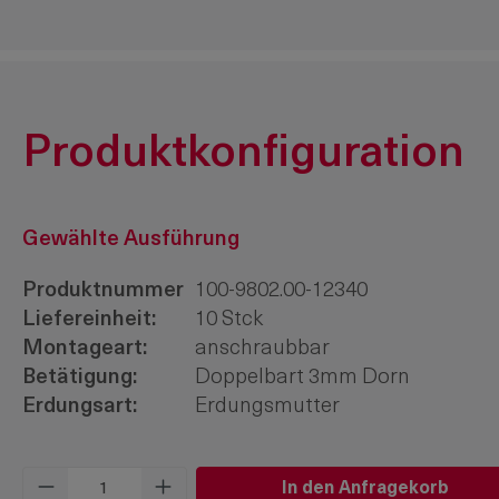
Produktkonfiguration
Gewählte Ausführung
Produktnummer
100-9802.00-12340
Liefereinheit:
10 Stck
Montageart:
anschraubbar
Betätigung:
Doppelbart 3mm Dorn
Erdungsart:
Erdungsmutter
Produkt Anzahl: Gib den gewünschten W
In den Anfragekorb