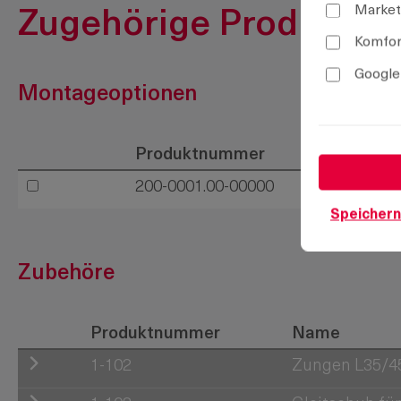
Market
Zugehörige Produkte
Komfor
Google
Montageoptionen
Produktnummer
200-0001.00-00000
Speichern
Zubehöre
Produktnummer
Name
1-102
Zungen L35/45