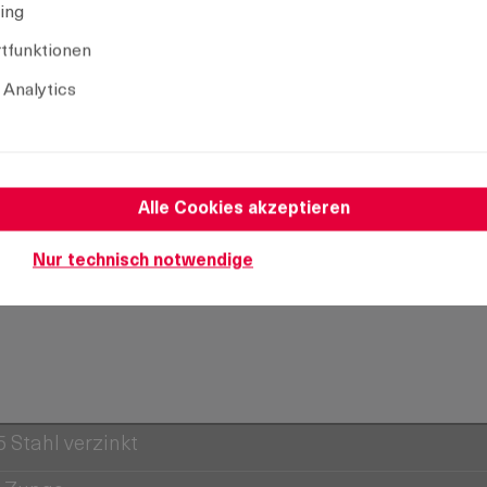
ing
tfunktionen
 Analytics
Name
Alle Cookies akzeptieren
Montage Zunge ohne O-Ring
Nur technisch notwendige
 Stahl verzinkt