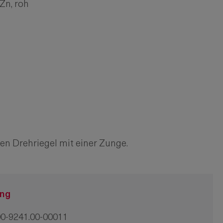
n, roh
den Drehriegel mit einer Zunge.
ung
0-9241.00-00011