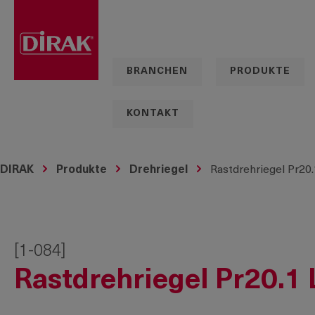
springen
Zur Hauptnavigation springen
BRANCHEN
PRODUKTE
KONTAKT
DIRAK
Produkte
Drehriegel
Rastdrehriegel Pr20
[1-084]
Rastdrehriegel Pr20.1