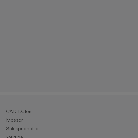
m die Anzahl zu erhöhen oder zu reduzie
CAD-Daten
Messen
Salespromotion
Youtube