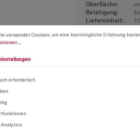
Oberfläche:
v
Betätigung:
ko
Liefereinheit:
10
stellungen
verwendet Cookies, um eine bestmögliche Erfahrung bieten z
Montageart:
a
te verwendet Cookies, um eine bestmögliche Erfahrung biete
tionen ...
CAD Modell
instellungen
Auswahl aufheben
sch erforderlich
iken
ing
tfunktionen
 Analytics