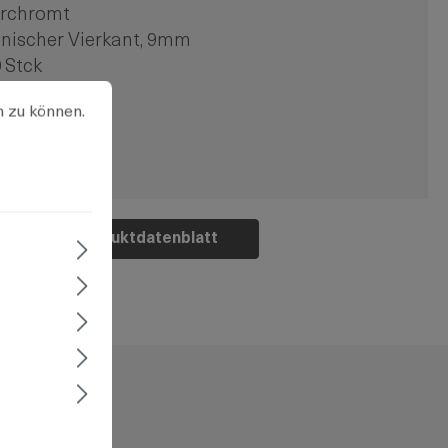
erchromt
nischer Vierkant, 9mm
 Stck
u können.
Mehr Informationen ...
nschraubbar
n zu können.
Produktdatenblatt