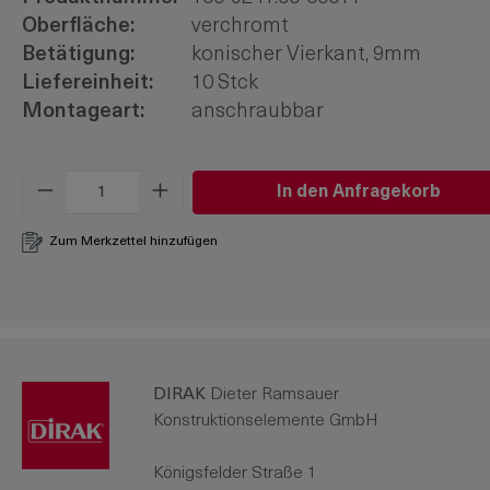
Oberfläche:
verchromt
Betätigung:
konischer Vierkant, 9mm
Liefereinheit:
10 Stck
Montageart:
anschraubbar
Produkt Anzahl: Gib den gewünschten W
In den Anfragekorb
Zum Merkzettel hinzufügen
DIRAK
Dieter Ramsauer
Konstruktionselemente GmbH
Königsfelder Straße 1