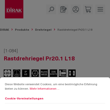
alt springen
DIRAK
Produkte
Drehriegel
Rastdrehriegel Pr20.1 L18
[1-084]
Rastdrehriegel Pr20.1 L18
Cookie-Voreinstellungen
Diese Website verwendet Cookies, um eine bestmögliche Erfahrung bieten zu k
Diese Website verwendet Cookies, um eine bestmögliche Erfahrung
bieten zu können.
Mehr Informationen ...
Cookie-Voreinstellungen