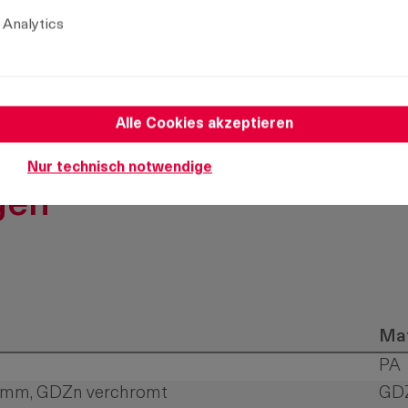
Produkt Anzahl: Gi
 Analytics
Zum Merkzettel hinzufügen
Alle Cookies akzeptieren
Nur technisch notwendige
gen
Mat
PA
 6mm, GDZn verchromt
GD