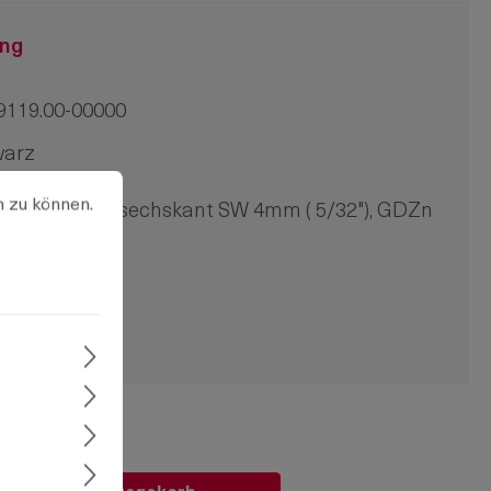
ung
9119.00-00000
warz
u können.
tck
Mehr Informationen ...
n zu können.
tigung Innensechskant SW 4mm ( 5/32"), GDZn
warz
n