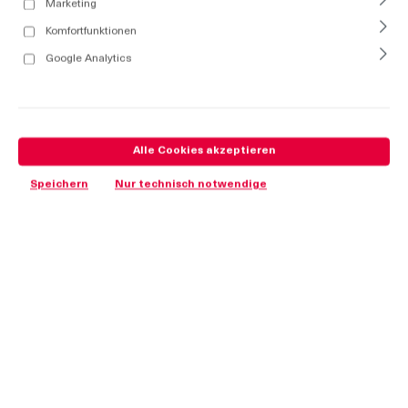
Marketing
Komfortfunktionen
Google Analytics
Alle Cookies akzeptieren
Speichern
Nur technisch notwendige
Vorteile
Betätigungen für Gehäuselänge 12mm.
Werkstoffe
Betätigungen: GDZn, verchromt oder schwarz
Anmerkungen
Zeichnungen siehe Produktsystem 1-083