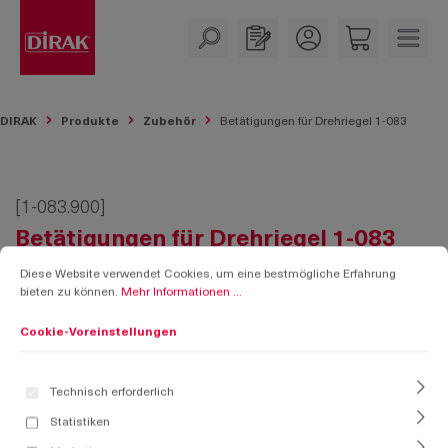
alt springen
DIRAK
Produkte
Zubehör
Betätigungen für Drehriegel 1-083
[1-083.900]
Betätigungen für Drehriegel 1-083
Cookie-Voreinstellungen
Diese Website verwendet Cookies, um eine bestmögliche Erfahrung bieten zu k
Diese Website verwendet Cookies, um eine bestmögliche Erfahrung
bieten zu können.
Mehr Informationen ...
Cookie-Voreinstellungen
Technisch erforderlich
Statistiken