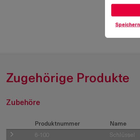
Speichern
Zugehörige Produkte
Zubehöre
Produktnummer
Name
6-100
Schlüssel