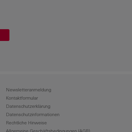
ert ein oder benutze die Schaltflächen u
Newsletteranmeldung
Kontaktformular
Datenschutzerklärung
Datenschutzinformationen
Rechtliche Hinweise
Allgemeine Geschäftsbedingungen (AGB)