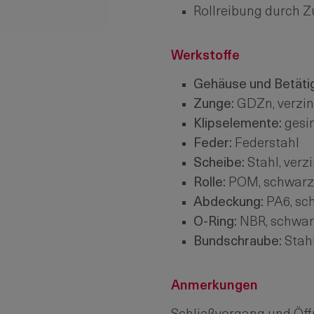
Rollreibung durch 
Werkstoffe
Gehäuse und Betäti
Zunge:
GDZn, verzin
Klipselemente:
gesin
Feder:
Federstahl
Scheibe:
Stahl, verz
Rolle:
POM, schwarz
Abdeckung:
PA6, sc
O-Ring:
NBR, schwar
Bundschraube:
Stah
Anmerkungen