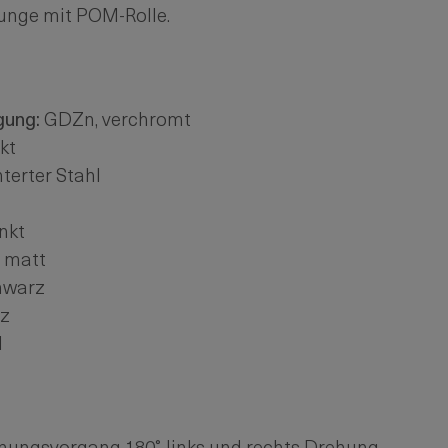
Zunge mit POM-Rolle.
gung:
GDZn, verchromt
kt
terter Stahl
inkt
 matt
hwarz
z
l