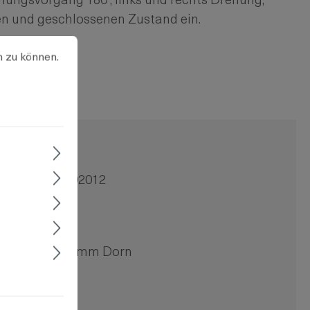
nungsvorgang 180°, links und rechts Drehung,
en und geschlossenen Zustand ein.
u können.
Mehr Informationen ...
n zu können.
mm
ung
448-9102.00-02012
auf Anfrage
0.8 - 1.5 mm
werkzeuglos
Doppelbart 3mm Dorn