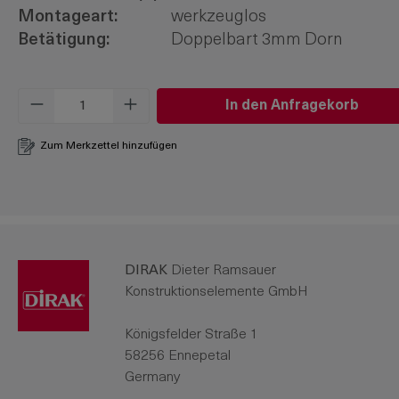
Montageart:
werkzeuglos
Betätigung:
Doppelbart 3mm Dorn
Produkt Anzahl: Gib den gewünschten W
In den Anfragekorb
Zum Merkzettel hinzufügen
DIRAK
Dieter Ramsauer
Konstruktionselemente GmbH
Königsfelder Straße 1
58256 Ennepetal
Germany