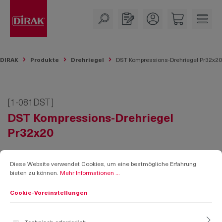
alt springen
DIRAK
Produkte
Drehriegel
DST Kompressions-Drehriegel Pr32x20
[1-081DST]
DST Kompressions-Drehriegel
Pr32x20
Cookie-Voreinstellungen
Diese Website verwendet Cookies, um eine bestmögliche Erfahrung bieten zu k
Diese Website verwendet Cookies, um eine bestmögliche Erfahrung
bieten zu können.
Mehr Informationen ...
Cookie-Voreinstellungen