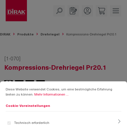
alt springen
DIRAK
Produkte
Drehriegel
Kompressions-Drehriegel Pr20.1
[1-070]
Kompressions-Drehriegel Pr20.1
Cookie-Voreinstellungen
Diese Website verwendet Cookies, um eine bestmögliche Erfahrung bieten zu k
Diese Website verwendet Cookies, um eine bestmögliche Erfahrung
bieten zu können.
Mehr Informationen ...
Cookie-Voreinstellungen
Technisch erforderlich