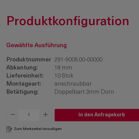
Produktkonfiguration
Gewählte Ausführung
Produktnummer
291-9005.00-00000
Abkantung:
18 mm
Liefereinheit:
10 Stck
Montageart:
anschraubbar
Betätigung:
Doppelbart 3mm Dorn
Produkt Anzahl: Gib den gewünschten W
In den Anfragekorb
Zum Merkzettel hinzufügen