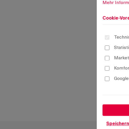
Mehr Informa
Cookie-Vore
Techni
Statist
Market
Komfor
Google
Speichern