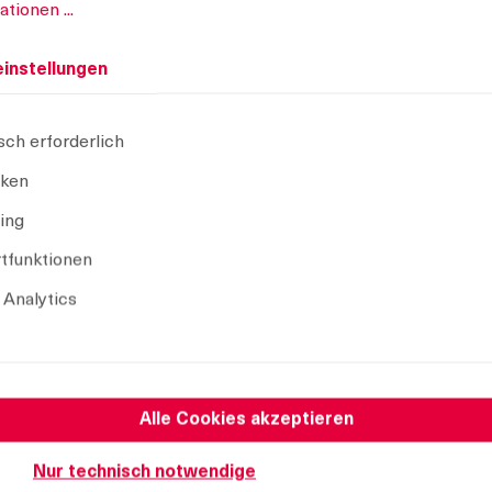
tionen ...
Gewählte Ausführ
instellungen
Produktnummer
29
Abkantung:
1
Liefereinheit:
10
sch erforderlich
Montageart:
a
iken
Betätigung:
D
ing
CAD Modell
tfunktionen
 Analytics
Auswahl aufheben
Alle Cookies akzeptieren
Nur technisch notwendige