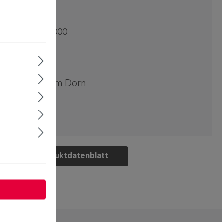
ung
1-9005.00-00000
8 mm
 Stck
nschraubbar
oppelbart 3mm Dorn
Produktdatenblatt