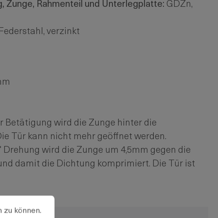
, Zunge, Rahmenteil und Unterlegplatte:
GDZn,
Federstahl, verzinkt
2mm
r Betätigung wird die Zunge hinter die
Die Tür kann nicht mehr geöffnet werden.
90° Drehung wird die Zunge um 4,5mm gegen die
nd damit die Dichtung komprimiert. Die Tür ist
u können.
Mehr Informationen ...
n zu können.