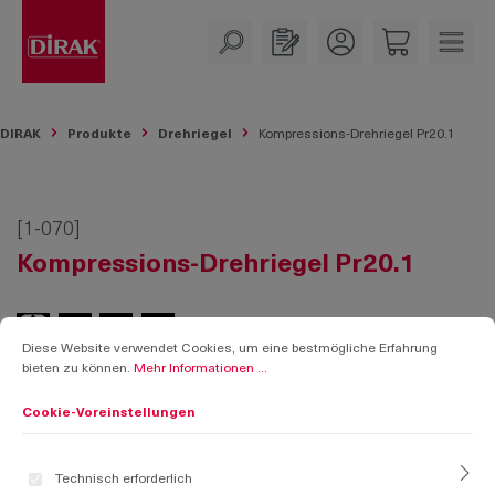
alt springen
DIRAK
Produkte
Drehriegel
Kompressions-Drehriegel Pr20.1
[1-070]
Kompressions-Drehriegel Pr20.1
Cookie-Voreinstellungen
Diese Website verwendet Cookies, um eine bestmögliche Erfahrung bieten zu k
Diese Website verwendet Cookies, um eine bestmögliche Erfahrung
bieten zu können.
Mehr Informationen ...
Cookie-Voreinstellungen
Technisch erforderlich