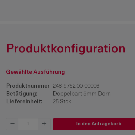
Produktkonfiguration
Gewählte Ausführung
Produktnummer
248-9752.00-00006
Betätigung:
Doppelbart 5mm Dorn
Liefereinheit:
25 Stck
Produkt Anzahl: Gib den gewünschten W
In den Anfragekorb