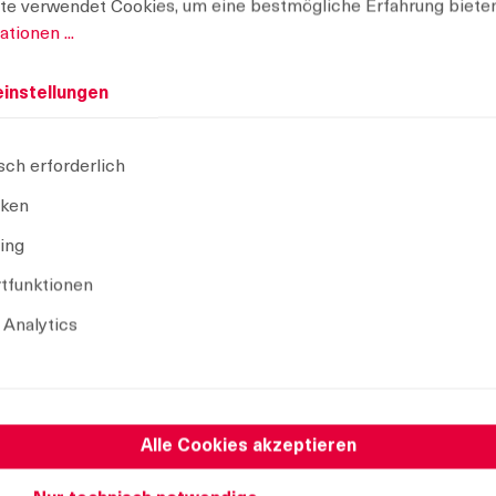
te verwendet Cookies, um eine bestmögliche Erfahrung biete
Produktnummer
24
tionen ...
Betätigung:
D
Liefereinheit:
25
instellungen
CAD Modell
sch erforderlich
iken
Auswahl aufheben
ing
tfunktionen
 Analytics
Alle Cookies akzeptieren