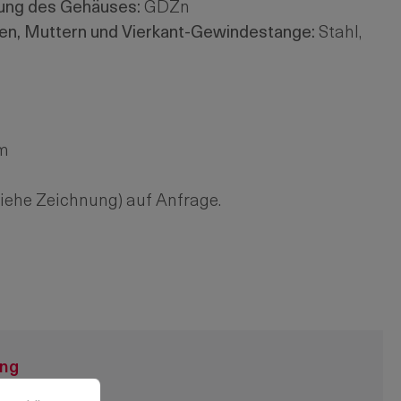
gung des Gehäuses:
GDZn
en, Muttern und Vierkant-Gewindestange:
Stahl,
mm
(siehe Zeichnung) auf Anfrage.
ung
u können.
Mehr Informationen ...