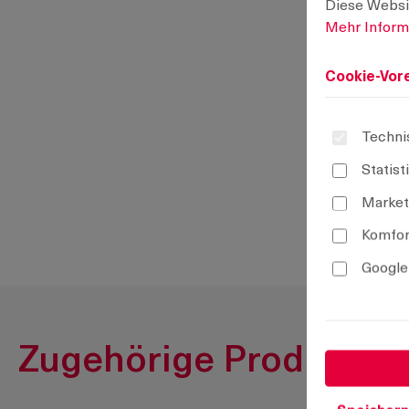
Diese Websi
Mehr Informa
Cookie-Vore
Techni
Statist
Market
Komfor
Google
Zugehörige Produkte