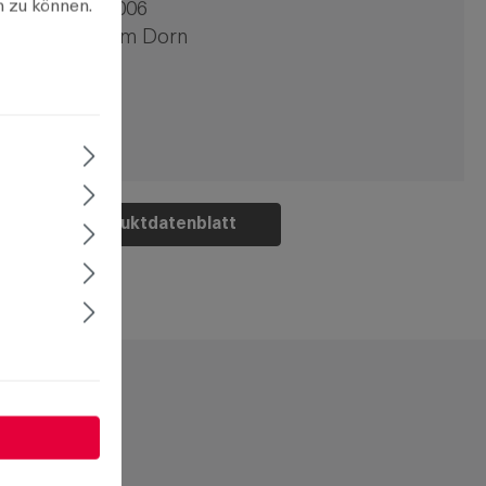
n zu können.
8-9752.00-00006
oppelbart 5mm Dorn
 Stck
Produktdatenblatt