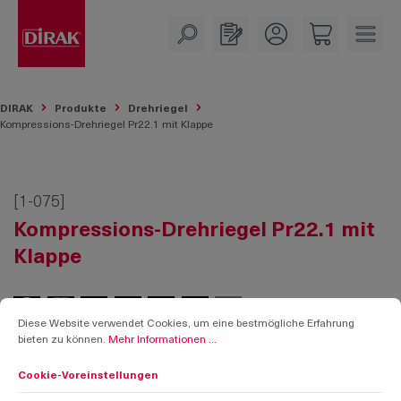
alt springen
DIRAK
Produkte
Drehriegel
Kompressions-Drehriegel Pr22.1 mit Klappe
[1-075]
Kompressions-Drehriegel Pr22.1 mit
Klappe
Cookie-Voreinstellungen
Diese Website verwendet Cookies, um eine bestmögliche Erfahrung bieten zu k
Diese Website verwendet Cookies, um eine bestmögliche Erfahrung
bieten zu können.
Mehr Informationen ...
Cookie-Voreinstellungen