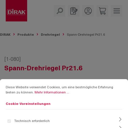
alt springen
DIRAK
Produkte
Drehriegel
Spann-Drehriegel Pr21.6
[1-080]
Spann-Drehriegel Pr21.6
Cookie-Voreinstellungen
Diese Website verwendet Cookies, um eine bestmögliche Erfahrung bieten zu k
Diese Website verwendet Cookies, um eine bestmögliche Erfahrung
bieten zu können.
Mehr Informationen ...
Cookie-Voreinstellungen
Technisch erforderlich