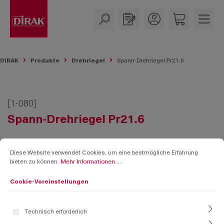
alt springen
DIRAK
Produkte
Drehriegel
Spann-Drehriegel Pr21.6
[1-080]
Spann-Drehriegel Pr21.6
Cookie-Voreinstellungen
Diese Website verwendet Cookies, um eine bestmögliche Erfahrung bieten zu k
Diese Website verwendet Cookies, um eine bestmögliche Erfahrung
bieten zu können.
Mehr Informationen ...
Cookie-Voreinstellungen
Technisch erforderlich