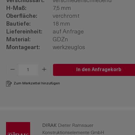
Verschlussart:
verschiedenschließend
H-Maß:
7,5 mm
Oberfläche:
verchromt
Bautiefe:
18 mm
Liefereinheit:
auf Anfrage
Material:
GDZn
Montageart:
werkzeuglos
Produkt Anzahl: Gib den gewünschten W
In den Anfragekorb
Zum Merkzettel hinzufügen
DIRAK
Dieter Ramsauer
Konstruktionselemente GmbH