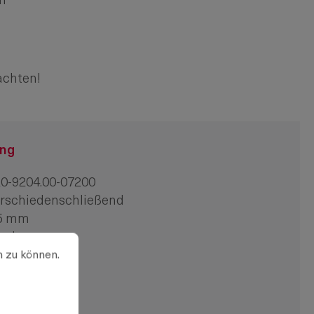
mm
achten!
ung
0-9204.00-07200
rschiedenschließend
,5 mm
erchromt
u können.
Mehr Informationen ...
n zu können.
8 mm
f Anfrage
DZn
erkzeuglos