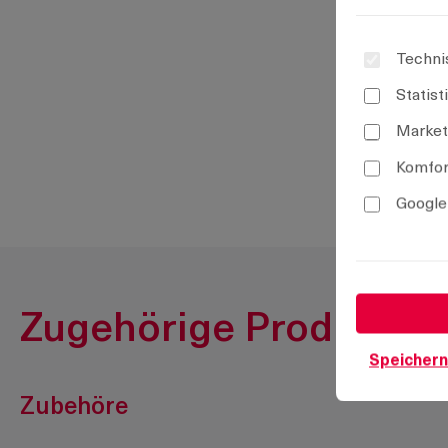
Techni
Statist
Market
Komfor
Google
Zugehörige Produkte
Speichern
Zubehöre