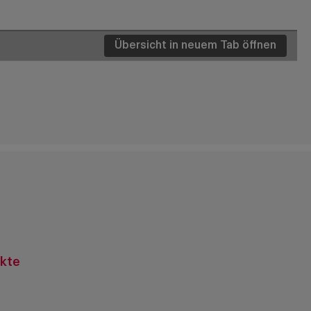
Übersicht in neuem Tab öffnen
Details
Details
Details
Details
Details
kte