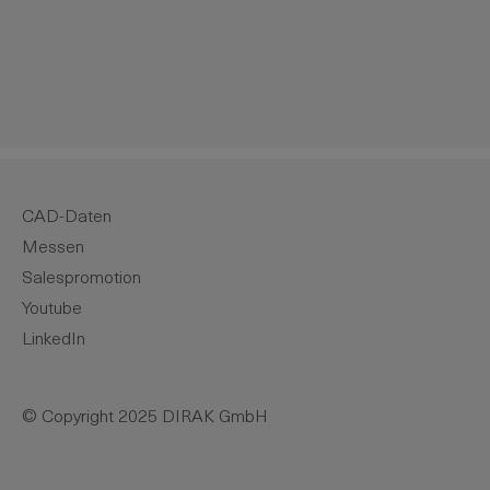
m die Anzahl zu erhöhen oder zu reduzie
CAD-Daten
Messen
Salespromotion
Youtube
LinkedIn
© Copyright 2025 DIRAK GmbH