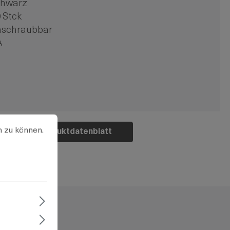
chwarz
 Stck
nschraubbar
A
u können.
Mehr Informationen ...
n zu können.
Produktdatenblatt