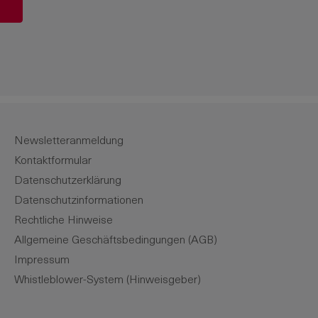
ert ein oder benutze die Schaltflächen u
Newsletteranmeldung
Kontaktformular
Datenschutzerklärung
Datenschutzinformationen
Rechtliche Hinweise
Allgemeine Geschäftsbedingungen (AGB)
Impressum
Whistleblower-System (Hinweisgeber)