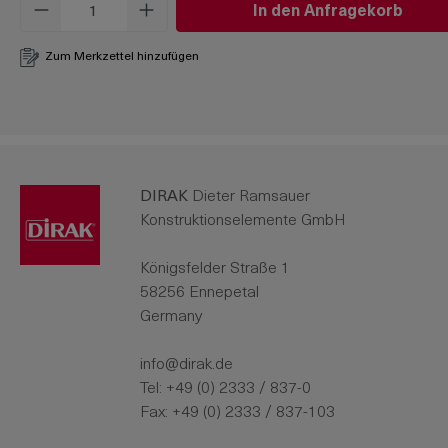
Produkt Anzahl: Gib den gewünschten W
In den Anfragekorb
Zum Merkzettel hinzufügen
DIRAK
Dieter Ramsauer
Konstruktionselemente GmbH
Königsfelder Straße 1
58256 Ennepetal
Germany
info@dirak.de
Tel:
+49 (0) 2333 / 837-0
Fax: +49 (0) 2333 / 837-103